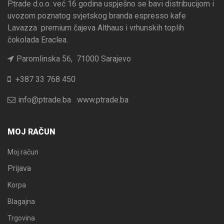
P.trade d.o.o. već 16 godina uspješno se bavi distribucijom i
uvozom poznatog svjetskog branda espresso kafe
Lavazza premium čajeva Althaus i vrhunskih toplih
čokolada Eraclea.
Paromlinska 56, 71000 Sarajevo
+387 33 768 450
info@ptrade.ba
www.ptrade.ba
MOJ RAČUN
Moj račun
Prijava
Korpa
Blagajna
Trgovina