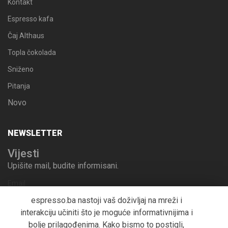
Kontakt
Espresso kafa
Čaj Althaus
Topla čokolada
Sniženo
Pitanja
Novo
NEWSLETTER
Vijesti
Upišite mail, budite informisani.
Email
espresso.ba nastoji vaš doživljaj na mreži i
interakciju učiniti što je moguće informativnijima i
bolje prilagođenima. Kako bismo to postigli,