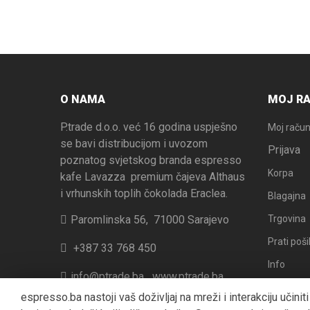
O NAMA
MOJ R
P.trade d.o.o. već 16 godina uspješno
Moj raču
se bavi distribucijom i uvozom
Prijava
poznatog svjetskog branda espresso
Korpa
kafe Lavazza premium čajeva Althaus
i vrhunskih toplih čokolada Eraclea.
Blagajna
Paromlinska 56, 71000 Sarajevo
Trgovina
Prati poši
+387 33 768 450
Info
info@ptrade.ba
www.ptrade.ba
espresso.ba nastoji vaš doživljaj na mreži i interakciju učini