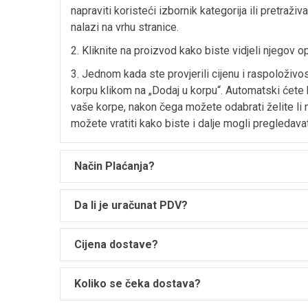
napraviti koristeći izbornik kategorija ili pretraživ
nalazi na vrhu stranice.
2. Kliknite na proizvod kako biste vidjeli njegov op
3. Jednom kada ste provjerili cijenu i raspoloživo
korpu klikom na „Dodaj u korpu“. Automatski ćete 
vaše korpe, nakon čega možete odabrati želite li n
možete vratiti kako biste i dalje mogli pregledavat
Način Plaćanja?
Da li je uračunat PDV?
Cijena dostave?
Koliko se čeka dostava?