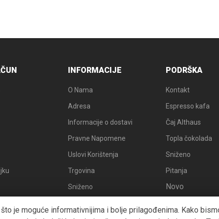
AČUN
INFORMACIJE
PODRŠKA
n
O Nama
Kontakt
Adresa
Espresso kafa
Informacije o dostavi
Čaj Althaus
Pravne Napomene
Topla čokolada
Uslovi Korištenja
Sniženo
ljku
Trgovina
Pitanja
Novo
Sniženo
ti što je moguće informativnijima i bolje prilagođenima. Kako bismo