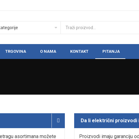
TRGOVINA
O NAMA
KONTAKT
PITANJA
Da li električni proizvodi
Pretragu asortimana možete
Proizvodi imaju garanciju od