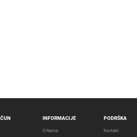
White chocolate gluten free
Althaus čaj (Senca Select)
20/1
29,25
KM
7,50
KM
Althaus čaj zeleni (Grün
Milk chocolate gluten free
Matinee)20/1
29,25
KM
7,50
KM
AČUN
INFORMACIJE
PODRŠKA
n
O Nama
Kontakt