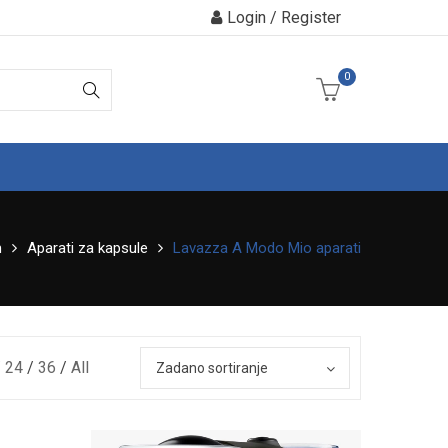
Login / Register
0
m
Aparati za kapsule
Lavazza A Modo Mio aparati
24
36
All
Zadano sortiranje