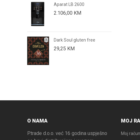
Aparat LB 2600
nca Select)
2.106,00
KM
Dark Soul gluten free
eni (Grün
29,25
KM
O NAMA
MOJ R
P.trade d.o.o. već 16 godina uspješno
Moj raču