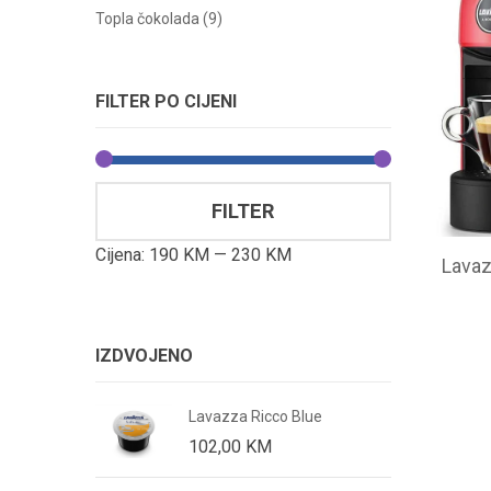
Minimalna
Maksimalna
Topla čokolada (9)
cijena
cijena
FILTER PO CIJENI
Minimalna
Maksimalna
FILTER
cijena
cijena
Cijena:
190 KM
—
230 KM
Lavaz
IZDVOJENO
a Oro
Lavazza Ricco Blue
102,00
KM