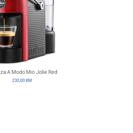
za A Modo Mio Jolie Red
230,00
KM
Lavazza Crema e Gusto
Lavazza Qualita Oro
13,65
KM
16,85
KM