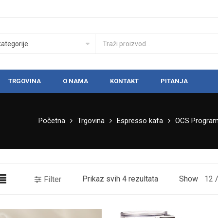
TRGOVINA
O NAMA
KONTAKT
PITANJA
Početna
Trgovina
Espresso kafa
OCS Progra
Prikaz svih 4 rezultata
Show
12
Filter