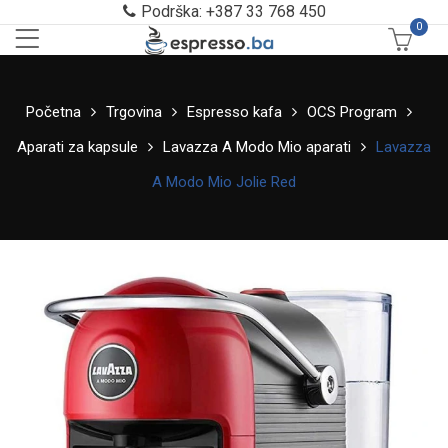
Podrška: +387 33 768 450
0
Početna
Trgovina
Espresso kafa
OCS Program
Aparati za kapsule
Lavazza A Modo Mio aparati
Lavazza
A Modo Mio Jolie Red