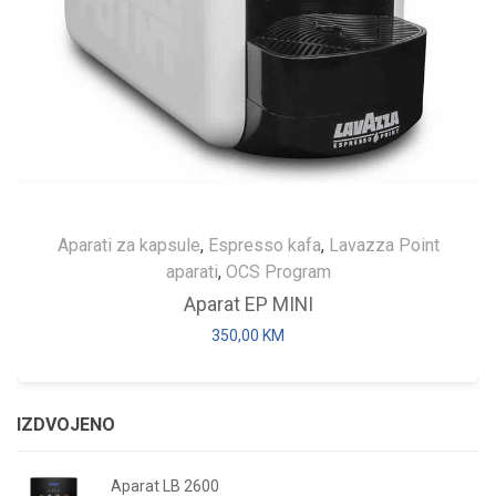
Aparati za kapsule
,
Espresso kafa
,
Lavazza Point
aparati
,
OCS Program
Aparat EP MINI
350,00
KM
IZDVOJENO
Aparat LB 2600