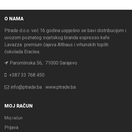
O NAMA
P.trade d.o.o. već 16 godina uspješno se bavi distribucijom i
uvozom poznatog svjetskog branda espresso kafe
Lavazza premium čajeva Althaus i vrhunskih toplih
čokolada Eraclea.
Paromlinska 56, 71000 Sarajevo
+387 33 768 450
info@ptrade.ba
www.ptrade.ba
MOJ RAČUN
Moj račun
Prijava