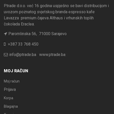
P.trade d.o.o. već 16 godina uspješno se bavi distribucijom i
uvozom poznatog svjetskog branda espresso kafe
Lavazza premium čajeva Althaus i vrhunskih toplih
čokolada Eraclea.
Paromlinska 56, 71000 Sarajevo
+387 33 768 450
info@ptrade.ba
www.ptrade.ba
MOJ RAČUN
Moj račun
Prijava
Korpa
Blagajna