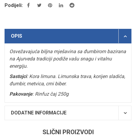
Podijeli:
OPIS
Osvežavajuća biljna mješavina sa đumbirom bazirana
na Ajurveda tradiciji podiže vašu snagu i vitalnu
energiju.
Sastojci
: Kora limuna. Limunska trava, korijen sladića,
đumbir, metvica, crni biber.
Pakovanje
:
Rinfuz
čaj 250g
DODATNE INFORMACIJE
SLIČNI PROIZVODI