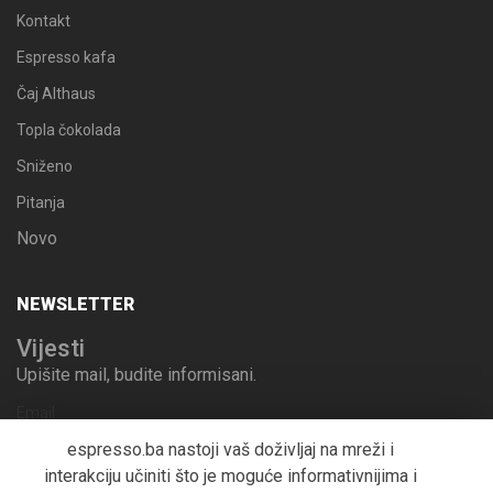
Kontakt
Espresso kafa
Čaj Althaus
Topla čokolada
Sniženo
Pitanja
Novo
NEWSLETTER
Vijesti
Upišite mail, budite informisani.
Email
espresso.ba nastoji vaš doživljaj na mreži i
interakciju učiniti što je moguće informativnijima i