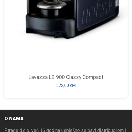
Lavazza LB 900 Classy Compact
522,00
KM
O NAMA
P.trade d.o.o. već 16 godina uspješno se bavi distribucijom i