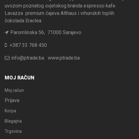
uvozom poznatog svjetskog branda espresso kafe
Lavazza premium čajeva Althaus i vrhunskih toplih
čokolada Eraclea.
Paromlinska 56, 71000 Sarajevo
+387 33 768 450
info@ptrade.ba
www.ptrade.ba
MOJ RAČUN
Moj račun
Prijava
Korpa
Blagajna
Trgovina