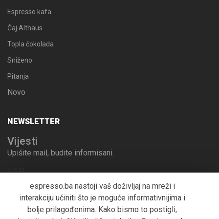
Espresso kafa
Čaj Althaus
Topla čokolada
Sniženo
Pitanja
Novo
NEWSLETTER
Vijesti
Upišite mail, budite informisani.
Email
espresso.ba nastoji vaš doživljaj na mreži i
interakciju učiniti što je moguće informativnijima i
bolje prilagođenima. Kako bismo to postigli,
Pošalji