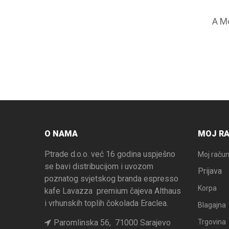
A M
O NAMA
MOJ R
P.trade d.o.o. već 16 godina uspješno
Moj raču
se bavi distribucijom i uvozom
Prijava
poznatog svjetskog branda espresso
Korpa
kafe Lavazza premium čajeva Althaus
i vrhunskih toplih čokolada Eraclea.
Blagajna
Paromlinska 56, 71000 Sarajevo
Trgovina