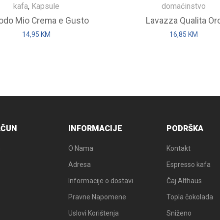
kafa
,
Kapsule
domaćinstvo
odo Mio Crema e Gusto
Lavazza Qualita Or
14,95
KM
16,85
KM
AČUN
INFORMACIJE
PODRŠKA
n
O Nama
Kontakt
Adresa
Espresso kafa
Informacije o dostavi
Čaj Althaus
Pravne Napomene
Topla čokolada
Uslovi Korištenja
Sniženo