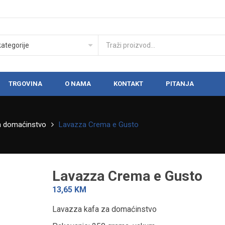
TRGOVINA
O NAMA
KONTAKT
PITANJA
a domaćinstvo
Lavazza Crema e Gusto
Lavazza Crema e Gusto
13,65
KM
Dark Soul Orange & Cinnamon
Lavazza kafa za domaćinstvo
A Modo Mio Passionale
29,25
KM
14,95
KM