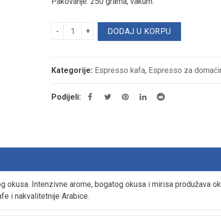
Pakovanje: 250 grama, vakum.
Lavazza Ricco Blue
Lavazza Qualita Oro
DODAJ U KORPU
102,00
KM
16,85
KM
Lavazza Crema e Gusto
Lavazza Nespresso Decaf
Kategorije:
Espresso kafa
,
Espresso za domaći
13,65
KM
9,00
KM
Podijeli:
JASMINE TING YUAN ČAJ
Aparat EP MINI
19,00
KM
350,00
KM
g okusa. Intenzivne arome, bogatog okusa i mirisa produžava o
fe i nakvalitetnije Arabice.