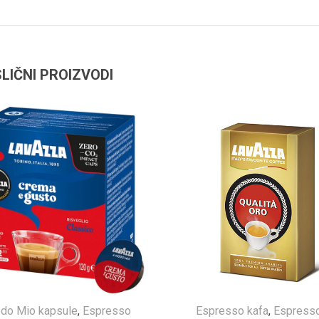
SLIČNI PROIZVODI
do Mio kapsule
,
Espresso
Espresso kafa
,
Espress