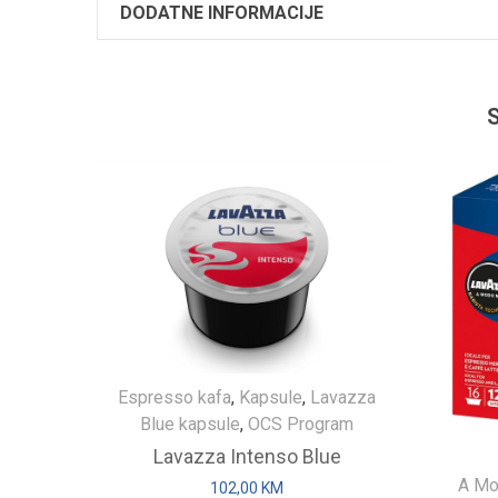
DODATNE INFORMACIJE
Espresso kafa
,
Kapsule
,
Lavazza
Blue kapsule
,
OCS Program
Lavazza Intenso Blue
A Mo
102,00
KM