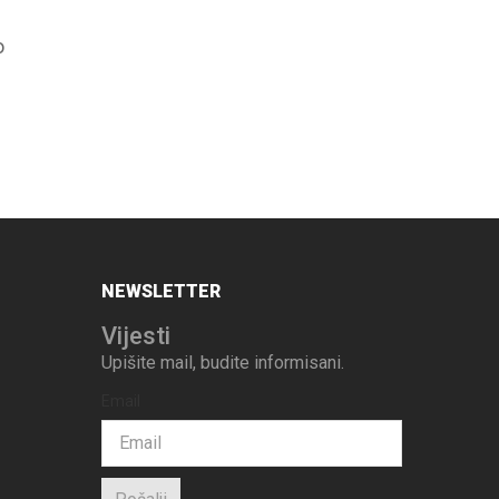
o
Espresso kafa
,
HoReCa
Lavazza Crema e Aroma
69,00
KM
NEWSLETTER
Vijesti
Upišite mail, budite informisani.
Email