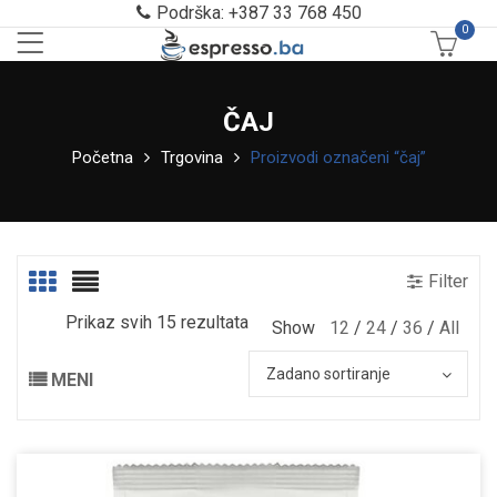
Podrška: +387 33 768 450
0
ČAJ
Početna
Trgovina
Proizvodi označeni “čaj”
Filter
Prikaz svih 15 rezultata
Show
12
24
36
All
Zadano sortiranje
MENI