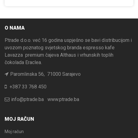
O NAMA
P.trade d.o.o. već 16 godina uspješno se bavi distribucijom i
uvozom poznatog svjetskog branda espresso kafe
Lavazza premium čajeva Althaus i vrhunskih toplih
čokolada Eraclea.
Paromlinska 56, 71000 Sarajevo
+387 33 768 450
info@ptrade.ba
www.ptrade.ba
MOJ RAČUN
Moj račun