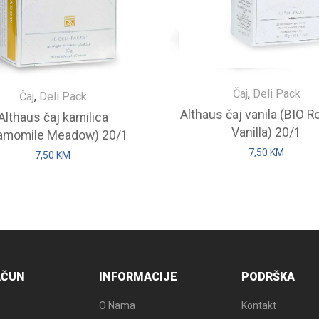
Čaj
,
Deli Pack
Čaj
,
Deli Pack
Althaus čaj vanila (BIO 
Althaus čaj kamilica
Vanilla) 20/1
amomile Meadow) 20/1
7,50
KM
7,50
KM
AČUN
INFORMACIJE
PODRŠKA
n
O Nama
Kontakt