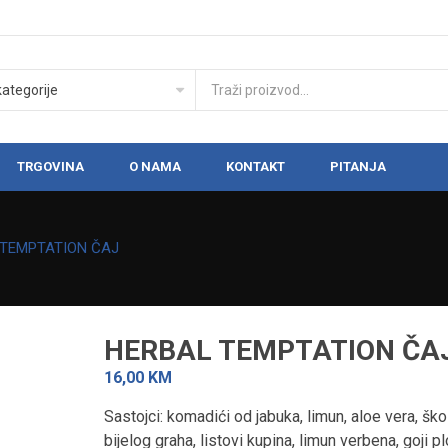
TRGOVINA
O NAMA
KONTAKT
PITANJA
 TEMPTATION ČAJ
HERBAL TEMPTATION ČA
16,00
KM
Lavazza Qualità Rossa zrno
Sastojci: komadići od jabuka, limun, aloe vera, ško
Lavazza Ground coffee T
bijelog graha, listovi kupina, limun verbena, goji p
52,00
KM
15,00
KM