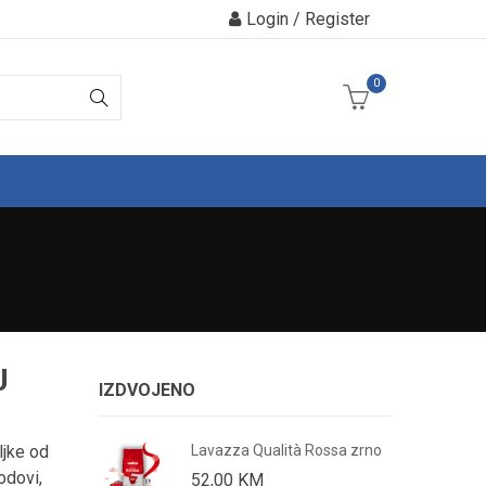
Login / Register
0
J
IZDVOJENO
ljke od
in 250g
Lavazza Qualità Rossa zrno
lodovi,
52,00
KM