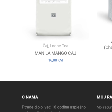
Čaj
,
Loose Tea
(Ch
MANILA MANGO ČAJ
16,00
KM
O NAMA
MOJ R
P.trade d.o.o. već 16 godina uspješno
Moj raču