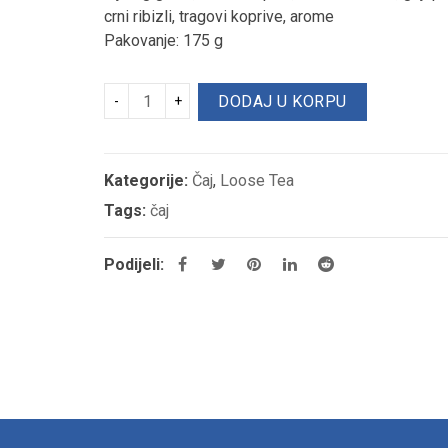
crni ribizli, tragovi koprive, arome
Pakovanje: 175 g
A Modo Mio Passionale
Althaus čaj crni (Earl Grey
14,95
KM
7,50
KM
DODAJ U KORPU
A Modo Mio Intenso
Milk Soul Gianduia Hazeln
14,95
KM
29,25
KM
Kategorije:
Čaj
,
Loose Tea
Tags:
čaj
KIWI COLADA ČAJ
Aparat LB 2600
15,00
KM
2.106,00
KM
Podijeli: