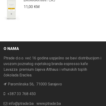
BAVARIAN MINT ČAJ
11,00
KM
O NAMA
P.trade d.o.o. već 16 godina uspješno se bavi distribucijom i
uvozom poznatog svjetskog branda espresso kafe
Lavazza premium čajeva Althaus i vrhunskih toplih
čokolada Eraclea.
Paromlinska 56, 71000 Sarajevo
+387 33 768 450
info@ptrade.ba
www.ptrade.ba