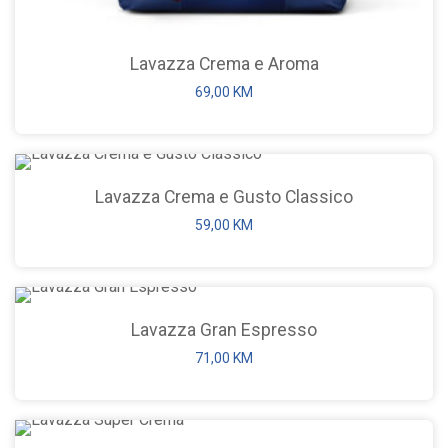
Lavazza Crema e Aroma
69,00
KM
Lavazza Top Class
Qualita R
75,00
KM
27,00
K
Lavazza Crema e Gusto Classico
59,00
KM
Lavazza Crema e Gusto
13,65
KM
Althaus ča
Vanilla) 2
7,50
KM
Lavazza Gran Espresso
Lavazza Super Crema
71,00
KM
73,00
KM
HERBAL 
16,00
K