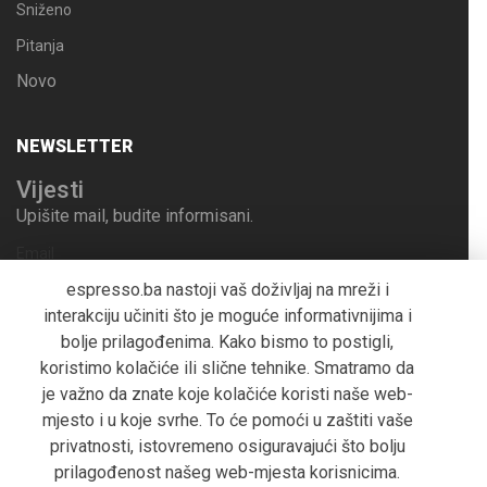
Sniženo
Pitanja
Novo
NEWSLETTER
Vijesti
Upišite mail, budite informisani.
Email
espresso.ba nastoji vaš doživljaj na mreži i
interakciju učiniti što je moguće informativnijima i
bolje prilagođenima. Kako bismo to postigli,
Pošalji
koristimo kolačiće ili slične tehnike. Smatramo da
je važno da znate koje kolačiće koristi naše web-
mjesto i u koje svrhe. To će pomoći u zaštiti vaše
privatnosti, istovremeno osiguravajući što bolju
Copyright
2018 P. Trade d.o.o. powered by
.
spectra
prilagođenost našeg web-mjesta korisnicima.