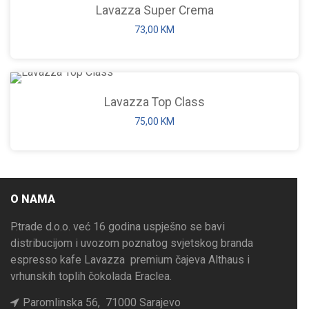
Lavazza Super Crema
73,00
KM
Lavazza Top Class
75,00
KM
O NAMA
P.trade d.o.o. već 16 godina uspješno se bavi
distribucijom i uvozom poznatog svjetskog branda
espresso kafe Lavazza premium čajeva Althaus i
vrhunskih toplih čokolada Eraclea.
Paromlinska 56, 71000 Sarajevo