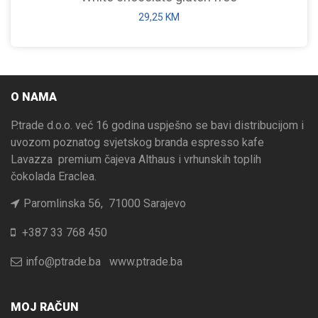
29,25
KM
O NAMA
P.trade d.o.o. već 16 godina uspješno se bavi distribucijom i
uvozom poznatog svjetskog branda espresso kafe
Lavazza premium čajeva Althaus i vrhunskih toplih
čokolada Eraclea.
Paromlinska 56, 71000 Sarajevo
+387 33 768 450
info@ptrade.ba
www.ptrade.ba
MOJ RAČUN