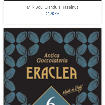
Milk Soul Gianduia Hazelnut
29,25
KM