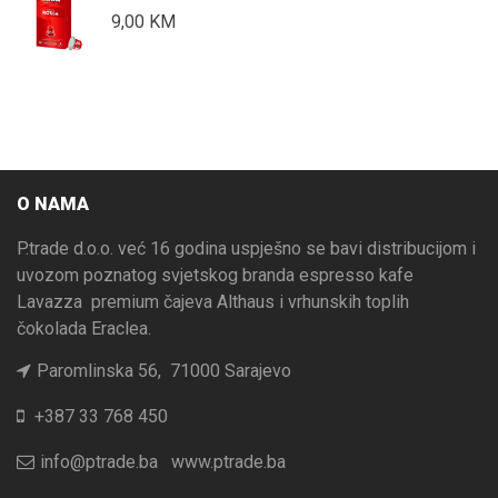
9,00
KM
O NAMA
P.trade d.o.o. već 16 godina uspješno se bavi distribucijom i
uvozom poznatog svjetskog branda espresso kafe
Lavazza premium čajeva Althaus i vrhunskih toplih
čokolada Eraclea.
Paromlinska 56, 71000 Sarajevo
+387 33 768 450
info@ptrade.ba
www.ptrade.ba