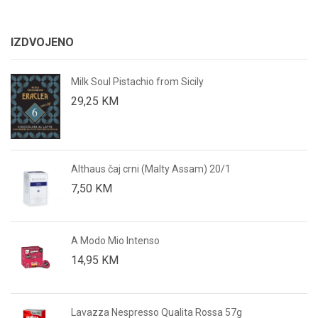
IZDVOJENO
Milk Soul Pistachio from Sicily
29,25
KM
Althaus čaj crni (Malty Assam) 20/1
7,50
KM
A Modo Mio Intenso
14,95
KM
Lavazza Nespresso Qualita Rossa 57g